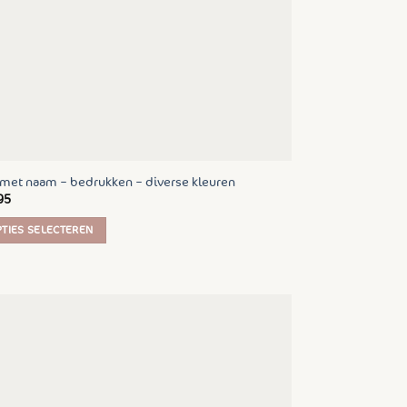
den
uctpagina
 met naam – bedrukken – diverse kleuren
95
TIES SELECTEREN
uct
t
rdere
ties.
e
e