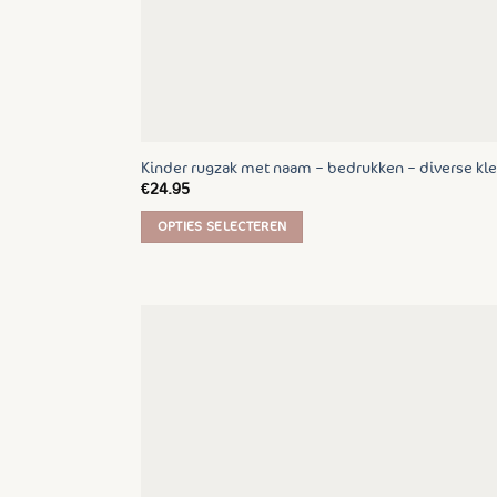
Kinder rugzak met naam – bedrukken – diverse kl
€
24.95
OPTIES SELECTEREN
Dit
product
heeft
meerdere
variaties.
Deze
optie
kan
gekozen
worden