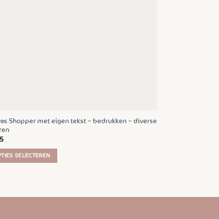
ozen
den
uctpagina
as Shopper met eigen tekst – bedrukken – diverse
ren
5
TIES SELECTEREN
uct
t
rdere
ties.