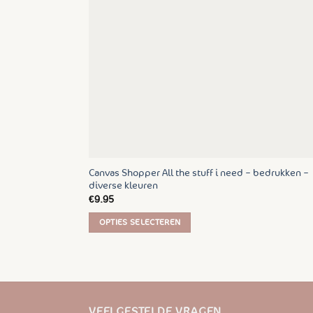
kan
gekozen
worden
op
de
productpagina
Canvas Shopper All the stuff i need – bedrukken –
diverse kleuren
€
9.95
OPTIES SELECTEREN
Dit
product
heeft
meerdere
variaties.
VEELGESTELDE VRAGEN