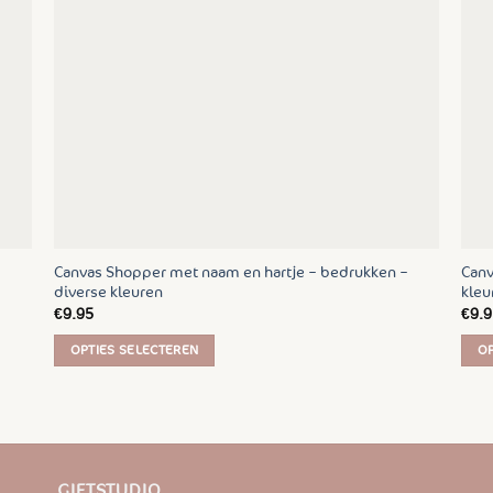
gekozen
gek
worden
wor
op
op
de
de
productpagina
prod
Canvas Shopper met naam en hartje – bedrukken –
Canv
diverse kleuren
kleu
€
9.95
€
9.9
OPTIES SELECTEREN
OP
Dit
Dit
product
prod
heeft
heef
meerdere
mee
variaties.
varia
GIFTSTUDIO