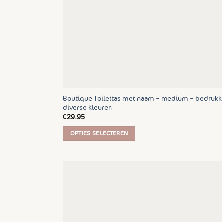
op
de
productpagina
Boutique Toilettas met naam – medium – bedrukk
diverse kleuren
€
29.95
OPTIES SELECTEREN
Dit
product
heeft
meerdere
variaties.
Deze
optie