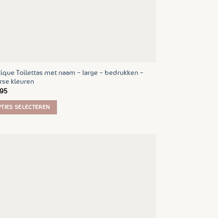
ique Toilettas met naam – large – bedrukken –
rse kleuren
.95
TIES SELECTEREN
uct
t
rdere
ties.
e
e
ozen