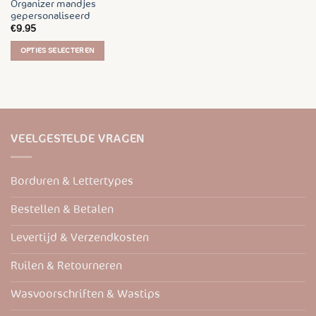
Organizer mandjes
gepersonaliseerd
€
9.95
OPTIES SELECTEREN
Dit
product
heeft
meerdere
variaties.
VEELGESTELDE VRAGEN
Deze
optie
kan
Borduren & Lettertypes
gekozen
worden
Bestellen & Betalen
op
de
Levertijd & Verzendkosten
productpagina
Ruilen & Retourneren
Wasvoorschriften & Wastips