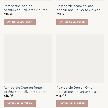
Rompertje loading –
Rompertje naam en jaar –
bedrukken – diverse kleuren
bedrukken – diverse kleuren
€
14.95
€
14.95
OPTIES SELECTEREN
OPTIES SELECTEREN
Dit
Dit
product
product
heeft
heeft
meerdere
meerdere
variaties.
variaties.
Deze
Deze
optie
optie
kan
kan
gekozen
gekozen
worden
worden
op
op
de
de
Rompertje Oom en Tante –
Rompertje Opa en Oma –
productpagina
productpagina
bedrukken – diverse kleuren
bedrukken – diverse kleuren
€
14.95
€
14.95
OPTIES SELECTEREN
OPTIES SELECTEREN