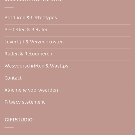
Deze
Deze
optie
optie
kan
kan
Borduren & Lettertypes
gekozen
gekozen
worden
worden
Bestellen & Betalen
op
op
de
de
Levertijd & Verzendkosten
productpagina
productpagina
Ruilen & Retourneren
Wasvoorschriften & Wastips
Contact
Algemene voorwaarden
Privacy statement
GIFTSTUDIO