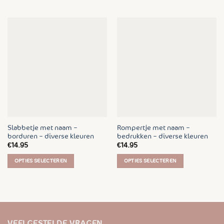
Dit
Dit
product
product
heeft
heeft
meerdere
meerdere
variaties.
variaties.
Deze
Deze
optie
optie
kan
kan
gekozen
gekozen
worden
worden
op
op
de
de
Slabbetje met naam –
Rompertje met naam –
productpagina
productpagina
borduren – diverse kleuren
bedrukken – diverse kleuren
€
14.95
€
14.95
OPTIES SELECTEREN
OPTIES SELECTEREN
Dit
Dit
product
product
heeft
heeft
meerdere
meerdere
variaties.
variaties.
VEELGESTELDE VRAGEN