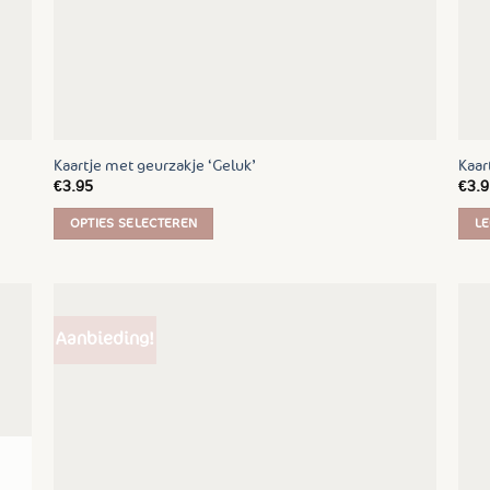
Kaartje met geurzakje ‘Geluk’
Kaar
€
3.95
€
3.9
OPTIES SELECTEREN
LE
Dit
product
heeft
meerdere
Aanbieding!
variaties.
Deze
optie
kan
gekozen
worden