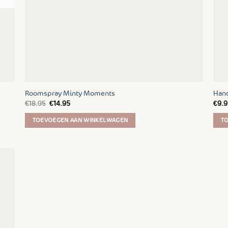
op
de
productpagina
Roomspray Minty Moments
Hand
Oorspronkelijke
Huidige
€
18.95
€
14.95
€
9.9
prijs
prijs
was:
is:
TOEVOEGEN AAN WINKELWAGEN
T
€18.95.
€14.95.