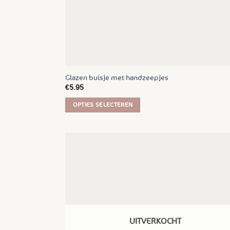
Glazen buisje met handzeepjes
€
5.95
OPTIES SELECTEREN
Dit
product
heeft
meerdere
variaties.
Deze
optie
kan
gekozen
UITVERKOCHT
worden