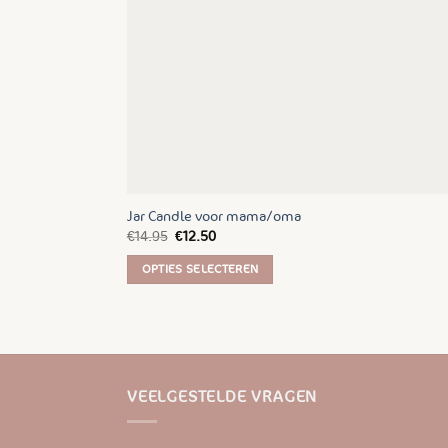
worden
op
de
productpagina
Jar Candle voor mama/oma
Oorspronkelijke
Huidige
€
14.95
€
12.50
prijs
prijs
was:
is:
OPTIES SELECTEREN
€14.95.
€12.50.
Dit
product
heeft
meerdere
variaties.
VEELGESTELDE VRAGEN
Deze
optie