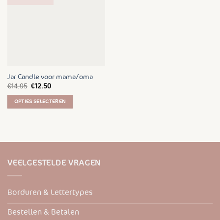
Jar Candle voor mama/oma
Oorspronkelijke
Huidige
€
14.95
€
12.50
prijs
prijs
was:
is:
OPTIES SELECTEREN
€14.95.
€12.50.
Dit
product
heeft
meerdere
variaties.
VEELGESTELDE VRAGEN
Deze
optie
kan
Borduren & Lettertypes
gekozen
worden
Bestellen & Betalen
op