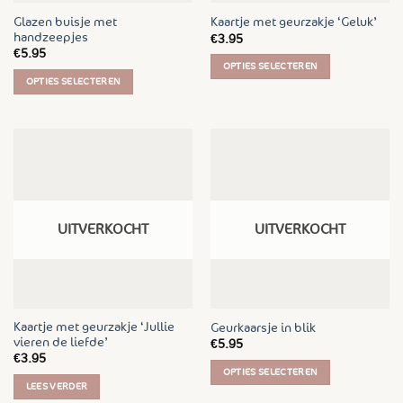
Glazen buisje met
Kaartje met geurzakje ‘Geluk’
handzeepjes
€
3.95
€
5.95
OPTIES SELECTEREN
OPTIES SELECTEREN
Dit
Dit
product
product
heeft
heeft
meerdere
meerdere
variaties.
variaties.
Deze
Deze
optie
optie
kan
UITVERKOCHT
UITVERKOCHT
kan
gekozen
gekozen
worden
worden
op
op
de
de
productpagina
Kaartje met geurzakje ‘Jullie
Geurkaarsje in blik
productpagina
vieren de liefde’
€
5.95
€
3.95
OPTIES SELECTEREN
LEES VERDER
Dit