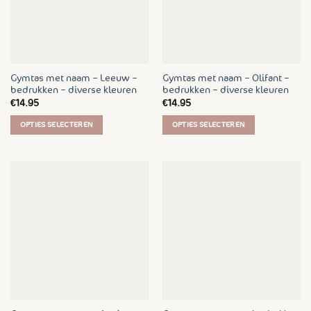
kan
gekozen
gekozen
worden
worden
op
op
de
de
productpagina
Gymtas met naam – Leeuw –
Gymtas met naam – Olifant –
productpagina
bedrukken – diverse kleuren
bedrukken – diverse kleuren
€
14.95
€
14.95
OPTIES SELECTEREN
OPTIES SELECTEREN
Dit
Dit
product
product
heeft
heeft
meerdere
meerdere
variaties.
variaties.
Deze
Deze
optie
optie
kan
kan
gekozen
gekozen
worden
worden
op
op
de
de