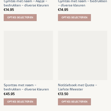
Gymtas met naam – Aapje –
Gymtas met naam – bedrukken
productpagina
productpagina
bedrukken – diverse kleuren
– diverse kleuren
€
14.95
€
14.95
OPTIES SELECTEREN
OPTIES SELECTEREN
Dit
Dit
product
product
heeft
heeft
meerdere
meerdere
variaties.
variaties.
Deze
Deze
optie
optie
kan
kan
gekozen
gekozen
worden
worden
op
op
de
de
Sporttas met naam –
Notitieboek met Quote –
productpagina
productpagina
bedrukken – diverse kleuren
Liefste Meester
€
45.95
€
13.50
OPTIES SELECTEREN
OPTIES SELECTEREN
Dit
Dit