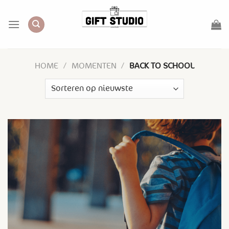
Skip
to
content
HOME
/
MOMENTEN
/
BACK TO SCHOOL