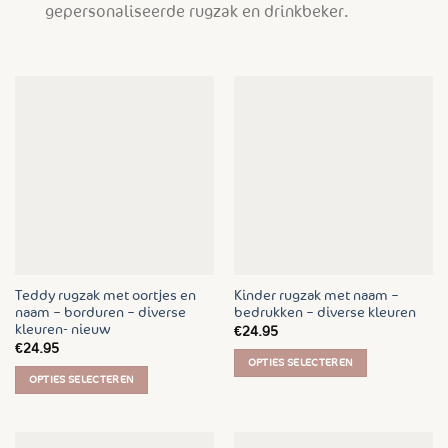
gepersonaliseerde rugzak en drinkbeker.
Teddy rugzak met oortjes en
Kinder rugzak met naam –
naam – borduren – diverse
bedrukken – diverse kleuren
kleuren- nieuw
€
24.95
€
24.95
OPTIES SELECTEREN
OPTIES SELECTEREN
Dit
Dit
product
product
heeft
heeft