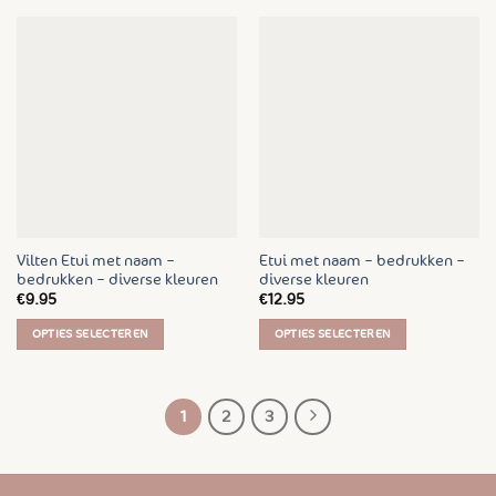
product
product
heeft
heeft
meerdere
meerdere
variaties.
variaties.
Deze
Deze
optie
optie
kan
kan
gekozen
gekozen
worden
worden
op
op
de
de
Vilten Etui met naam –
Etui met naam – bedrukken –
productpagina
productpagina
bedrukken – diverse kleuren
diverse kleuren
€
9.95
€
12.95
OPTIES SELECTEREN
OPTIES SELECTEREN
Dit
Dit
product
product
heeft
heeft
1
2
3
meerdere
meerdere
variaties.
variaties.
Deze
Deze