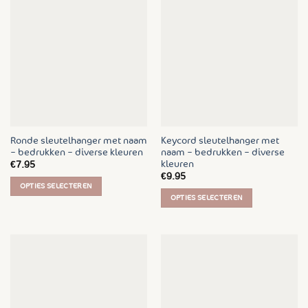
meerdere
meerdere
variaties.
variaties.
Deze
Deze
optie
optie
kan
kan
gekozen
gekozen
worden
worden
op
op
de
de
productpagina
Ronde sleutelhanger met naam
Keycord sleutelhanger met
productpagina
– bedrukken – diverse kleuren
naam – bedrukken – diverse
kleuren
€
7.95
€
9.95
OPTIES SELECTEREN
OPTIES SELECTEREN
Dit
Dit
product
product
heeft
heeft
meerdere
meerdere
variaties.
variaties.
Deze
Deze
optie
optie
kan