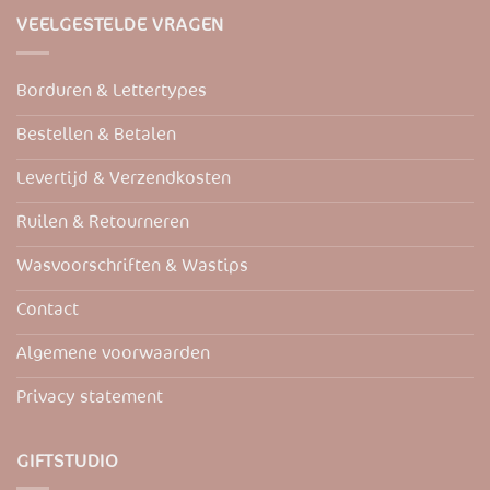
optie
optie
VEELGESTELDE VRAGEN
kan
kan
gekozen
gekozen
worden
worden
Borduren & Lettertypes
op
op
de
de
Bestellen & Betalen
productpagina
productpagina
Levertijd & Verzendkosten
Ruilen & Retourneren
Wasvoorschriften & Wastips
Contact
Algemene voorwaarden
Privacy statement
GIFTSTUDIO