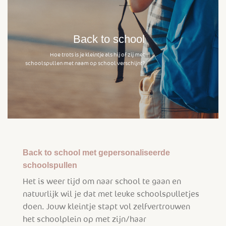
Back to school
Hoe trots is je kleintje als hij of zij met
schoolspullen met naam op school verschijnt?
Back to school met gepersonaliseerde
schoolspullen
Het is weer tijd om naar school te gaan en
natuurlijk wil je dat met leuke schoolspulletjes
doen. Jouw kleintje stapt vol zelfvertrouwen
het schoolplein op met zijn/haar