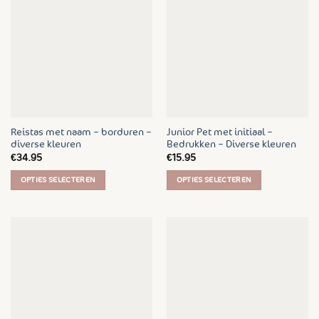
variaties.
variaties.
Deze
Deze
optie
optie
kan
kan
gekozen
gekozen
worden
worden
op
op
de
de
Reistas met naam – borduren –
Junior Pet met initiaal –
productpagina
productpagina
diverse kleuren
Bedrukken – Diverse kleuren
€
34.95
€
15.95
OPTIES SELECTEREN
OPTIES SELECTEREN
Dit
Dit
product
product
heeft
heeft
meerdere
meerdere
variaties.
variaties.
Deze
Deze
optie
optie
kan
kan
gekozen
gekozen