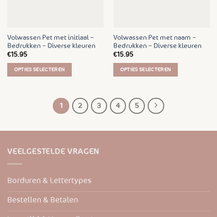
worden
worden
op
op
de
de
Volwassen Pet met initiaal –
Volwassen Pet met naam –
productpagina
productpagina
Bedrukken – Diverse kleuren
Bedrukken – Diverse kleuren
€
15.95
€
15.95
OPTIES SELECTEREN
OPTIES SELECTEREN
Dit
Dit
product
product
heeft
heeft
1
2
3
4
5
meerdere
meerdere
variaties.
variaties.
Deze
Deze
optie
optie
VEELGESTELDE VRAGEN
kan
kan
gekozen
gekozen
worden
worden
Borduren & Lettertypes
op
op
de
de
Bestellen & Betalen
productpagina
productpagina