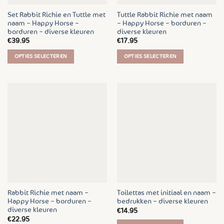
de
productpagina
Set Rabbit Richie en Tuttle met
Tuttle Rabbit Richie met naam
productpagina
naam – Happy Horse –
– Happy Horse – borduren –
borduren – diverse kleuren
diverse kleuren
€
39.95
€
17.95
OPTIES SELECTEREN
OPTIES SELECTEREN
Dit
Dit
product
product
heeft
heeft
meerdere
meerdere
variaties.
variaties.
Deze
Deze
optie
optie
kan
kan
gekozen
gekozen
worden
worden
op
op
de
de
Rabbit Richie met naam –
Toilettas met initiaal en naam –
productpagina
productpagina
Happy Horse – borduren –
bedrukken – diverse kleuren
diverse kleuren
€
14.95
€
22.95