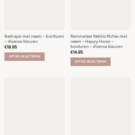
Badcape met naam – borduren
Rammelaar Rabbit Richie met
– diverse kleuren
naam – Happy Horse –
borduren – diverse kleuren
€
19.95
€
14.95
OPTIES SELECTEREN
OPTIES SELECTEREN
Dit
Dit
product
product
heeft
heeft
meerdere
meerdere
variaties.
variaties.
Deze
Deze
optie
optie
kan
kan
gekozen
gekozen
worden
worden
op
op
de