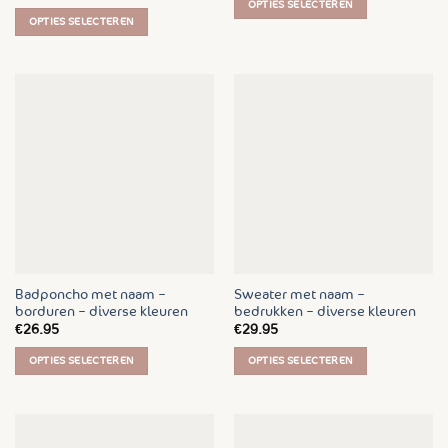
OPTIES SELECTEREN
OPTIES SELECTEREN
Dit
Dit
product
product
heeft
heeft
meerdere
meerdere
variaties.
variaties.
Deze
Deze
optie
optie
kan
kan
gekozen
gekozen
worden
worden
op
op
de
de
productpagina
Badponcho met naam –
Sweater met naam –
productpagina
borduren – diverse kleuren
bedrukken – diverse kleuren
€
26.95
€
29.95
OPTIES SELECTEREN
OPTIES SELECTEREN
Dit
Dit
product
product
heeft
heeft
meerdere
meerdere