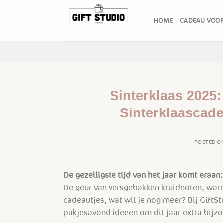
Skip
to
HOME
CADEAU VOOR
content
Sinterklaas 2025:
Sinterklaascade
POSTED O
De gezelligste tijd van het jaar komt eraan:
De geur van versgebakken kruidnoten, war
cadeautjes, wat wil je nog meer? Bij GiftS
pakjesavond ideeën om dit jaar extra bijz