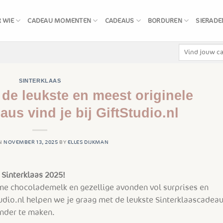
 WIE
CADEAU MOMENTEN
CADEAUS
BORDUREN
SIERADE
Zoeken
naar:
SINTERKLAAS
 de leukste en meest originele
aus vind je bij GiftStudio.nl
N
NOVEMBER 13, 2025
BY
ELLES DIJKMAN
 Sinterklaas 2025!
me chocolademelk en gezellige avonden vol surprises en
tudio.nl helpen we je graag met de leukste Sinterklaascadea
onder te maken.