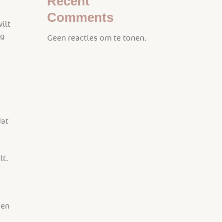
Recent
Comments
ilt
rg
Geen reacties om te tonen.
dat
lt.
een