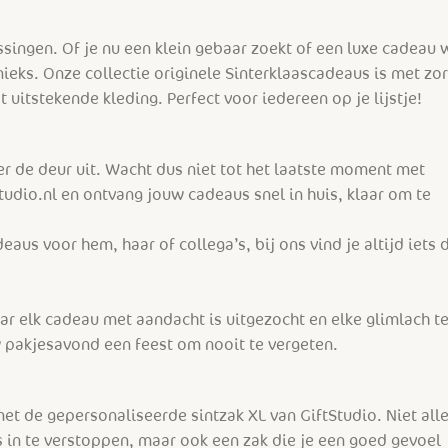
assingen. Of je nu een klein gebaar zoekt of een luxe cadeau w
 unieks. Onze collectie originele Sinterklaascadeaus is met zo
t uitstekende kleding. Perfect voor iedereen op je lijstje!
r de deur uit. Wacht dus niet tot het laatste moment met
tudio.nl en ontvang jouw cadeaus snel in huis, klaar om te
eaus voor hem, haar of collega’s, bij ons vind je altijd iets 
ar elk cadeau met aandacht is uitgezocht en elke glimlach te
 pakjesavond een feest om nooit te vergeten.
met de gepersonaliseerde sintzak XL van GiftStudio. Niet all
es in te verstoppen, maar ook een zak die je een goed gevoel