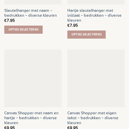
de
de
productpagina
Sleutelhanger met naam –
Hartje sleutelhanger met
productpagina
bedrukken – diverse kleuren
initiaal – bedrukken – diverse
kleuren
€
7.95
€
7.95
OPTIES SELECTEREN
OPTIES SELECTEREN
Dit
Dit
product
product
heeft
heeft
meerdere
meerdere
variaties.
variaties.
Deze
Deze
optie
optie
kan
kan
gekozen
gekozen
worden
worden
op
op
de
de
productpagina
Canvas Shopper met naam en
Canvas Shopper met eigen
productpagina
hartje – bedrukken – diverse
tekst – bedrukken – diverse
kleuren
kleuren
€
9.95
€
9.95