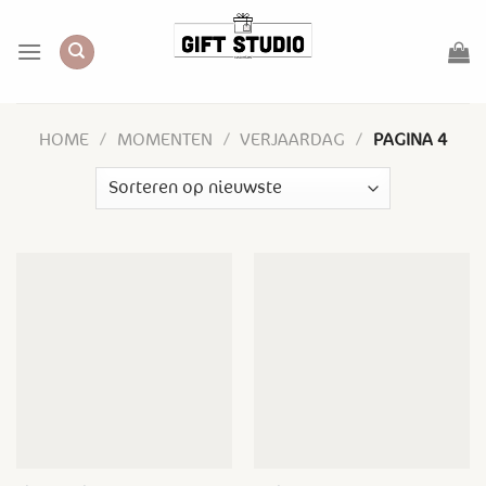
Skip
to
content
HOME
/
MOMENTEN
/
VERJAARDAG
/
PAGINA 4