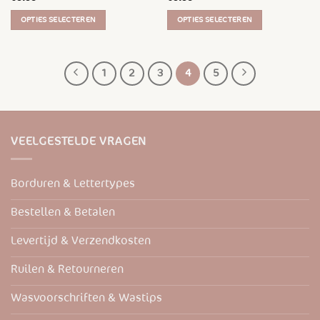
OPTIES SELECTEREN
OPTIES SELECTEREN
Dit
Dit
product
product
heeft
heeft
1
2
3
4
5
meerdere
meerdere
variaties.
variaties.
Deze
Deze
optie
optie
VEELGESTELDE VRAGEN
kan
kan
gekozen
gekozen
worden
worden
Borduren & Lettertypes
op
op
de
de
Bestellen & Betalen
productpagina
productpagina
Levertijd & Verzendkosten
Ruilen & Retourneren
Wasvoorschriften & Wastips