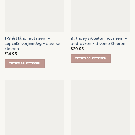
optie
kan
kan
gekozen
gekozen
worden
worden
op
op
de
de
productpagina
T-Shirt kind met naam –
Birthday sweater met naam –
productpagina
cupcake verjaardag – diverse
bedrukken – diverse kleuren
kleuren
€
29.95
€
14.95
OPTIES SELECTEREN
OPTIES SELECTEREN
Dit
Dit
product
product
heeft
heeft
meerdere
meerdere
variaties.
variaties.
Deze
Deze
optie
optie
kan
kan
gekozen
gekozen
worden
worden
op
op