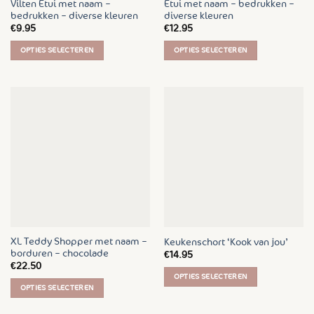
Vilten Etui met naam –
Etui met naam – bedrukken –
bedrukken – diverse kleuren
diverse kleuren
€
9.95
€
12.95
OPTIES SELECTEREN
OPTIES SELECTEREN
Dit
Dit
product
product
heeft
heeft
meerdere
meerdere
variaties.
variaties.
Deze
Deze
optie
optie
kan
kan
gekozen
gekozen
worden
worden
op
op
de
de
XL Teddy Shopper met naam –
Keukenschort ‘Kook van jou’
productpagina
productpagina
borduren – chocolade
€
14.95
€
22.50
OPTIES SELECTEREN
OPTIES SELECTEREN
Dit
Dit
product