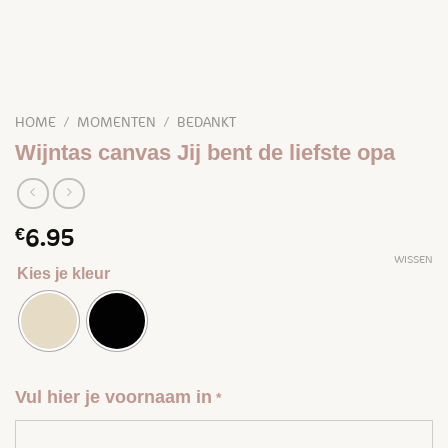
HOME
/
MOMENTEN
/
BEDANKT
Wijntas canvas Jij bent de liefste opa
€
6.95
WISSEN
Kies je kleur
Vul hier je voornaam in
*