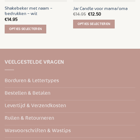
Shakebeker met naam –
Jar Candle voor mama/oma
bedrukken – wit
Oorspronkelijke
Huidige
€
14.95
€
12.50
prijs
prijs
€
14.95
was:
is:
OPTIES SELECTEREN
€14.95.
€12.50.
OPTIES SELECTEREN
Dit
Dit
product
product
heeft
heeft
meerdere
meerdere
variaties.
VEELGESTELDE VRAGEN
variaties.
Deze
Deze
optie
optie
kan
Borduren & Lettertypes
kan
gekozen
gekozen
worden
Bestellen & Betalen
worden
op
op
de
Levertijd & Verzendkosten
de
productpagina
productpagina
Ruilen & Retourneren
Wasvoorschriften & Wastips