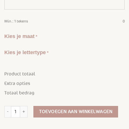
Min.: 1 tekens
0
Kies je maat
*
Kies je lettertype
*
Product totaal
Extra opties
Totaal bedrag
Sweater met naam - volwassen - bedrukken - diverse kleuren hoeve
TOEVOEGEN AAN WINKELWAGEN