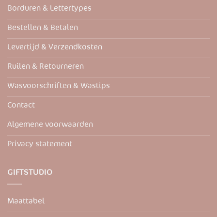
Borduren & Lettertypes
kan
kan
gekozen
gekozen
Bestellen & Betalen
worden
worden
op
op
Levertijd & Verzendkosten
de
de
productpagina
productpagina
Ruilen & Retourneren
Wasvoorschriften & Wastips
Contact
Algemene voorwaarden
Privacy statement
GIFTSTUDIO
Maattabel