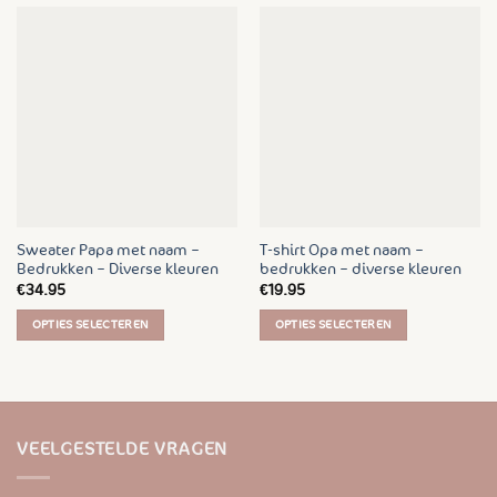
Sweater Papa met naam –
T-shirt Opa met naam –
Bedrukken – Diverse kleuren
bedrukken – diverse kleuren
€
34.95
€
19.95
OPTIES SELECTEREN
OPTIES SELECTEREN
Dit
Dit
product
product
heeft
heeft
meerdere
meerdere
variaties.
variaties.
VEELGESTELDE VRAGEN
Deze
Deze
optie
optie